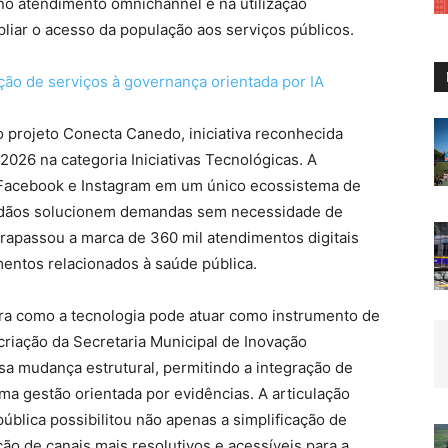
no atendimento omnichannel e na utilização
ampliar o acesso da população aos serviços públicos.
ação de serviços à governança orientada por IA
o projeto Conecta Canedo, iniciativa reconhecida
026 na categoria Iniciativas Tecnológicas. A
 Facebook e Instagram em um único ecossistema de
idadãos solucionem demandas sem necessidade de
trapassou a marca de 360 mil atendimentos digitais
mentos relacionados à saúde pública.
a como a tecnologia pode atuar como instrumento de
riação da Secretaria Municipal de Inovação
a mudança estrutural, permitindo a integração de
a gestão orientada por evidências. A articulação
ública possibilitou não apenas a simplificação de
o de canais mais resolutivos e acessíveis para a