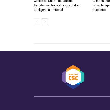
Caxias do Sul e o desafio de
Cidades inte
transformar tradição industrial em
com planeja
inteligência territorial
propósito