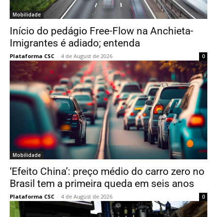
Mobilidade
Início do pedágio Free-Flow na Anchieta-
Imigrantes é adiado; entenda
Plataforma CSC
-
4 de August de 2026
0
Mobilidade
‘Efeito China’: preço médio do carro zero no
Brasil tem a primeira queda em seis anos
Plataforma CSC
-
4 de August de 2026
0