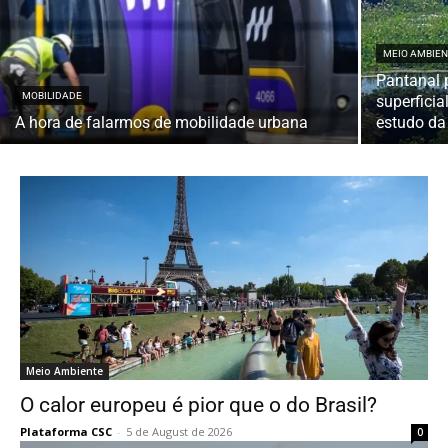
MEIO AMBIE
Pantanal 
MOBILIDADE
superficia
A hora de falarmos de mobilidade urbana
estudo da
Meio Ambiente
O calor europeu é pior que o do Brasil?
Plataforma CSC
-
5 de August de 2026
0