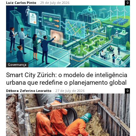
Luiz Carlos Pinto
-
29 de July de 2026
0
Governança
Smart City Zürich: o modelo de inteligência
urbana que redefine o planejamento global
Débora Zeferino Leoratto
-
27 de July de 2026
0