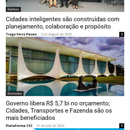
Eventos
Cidades inteligentes são construídas com
planejamento, colaboração e propósito
Tiago Ferro Pavan
-
3 de August de 2026
0
Economia
Governo libera R$ 5,7 bi no orçamento;
Cidades, Transportes e Fazenda são os
mais beneficiados
Plataforma CSC
-
31 de July de 2026
0