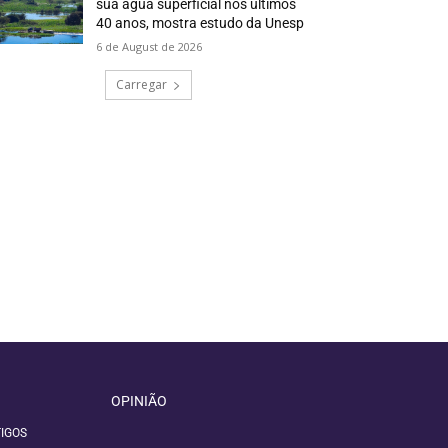
sua água superficial nos últimos
40 anos, mostra estudo da Unesp
6 de August de 2026
Carregar
OPINIÃO
IGOS