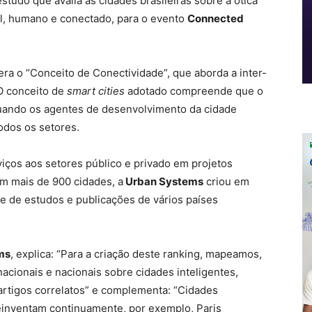
tudo que avalia as cidades brasileiras sobre a ótica
el, humano e conectado, para o evento
Connected
era o “Conceito de Conectividade”, que aborda a inter-
 O conceito de
smart cities
adotado compreende que o
uando os agentes de desenvolvimento da cidade
odos os setores.
iços aos setores público e privado em projetos
m mais de 900 cidades, a
Urban Systems
criou em
e de estudos e publicações de vários países
ms
, explica: “Para a criação deste ranking, mapeamos,
nacionais e nacionais sobre cidades inteligentes,
artigos correlatos” e complementa: “Cidades
reinventam continuamente, por exemplo, Paris