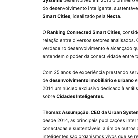
Systems
desenvolveu em 2015 o primeiro es
do desenvolvimento inteligente, sustentáv
Smart Cities
, idealizado pela
Necta
.
O
Ranking Connected Smart Cities
, consid
relação entre diversos setores analisados.
verdadeiro desenvolvimento é alcançado q
entendem o poder da conectividade entre t
Com 25 anos de experiência prestando serv
de
desenvolvimento imobiliário e urbano
e
2014 um núcleo exclusivo dedicado à anális
sobre
Cidades Inteligentes
.
Thomaz Assumpção, CEO da Urban Syste
desde 2014, as principais publicações inter
conectadas e sustentáveis, além de outros 
inteligentes são organismos vivos que se 