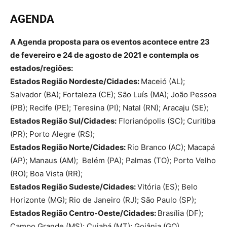
AGENDA
A Agenda proposta para os eventos acontece entre 23
de fevereiro e 24 de agosto de 2021 e contempla os
estados/regiões:
Estados Região Nordeste/Cidades:
Maceió (AL);
Salvador (BA); Fortaleza (CE); São Luís (MA); João Pessoa
(PB); Recife (PE); Teresina (PI); Natal (RN); Aracaju (SE);
Estados Região Sul/Cidades:
Florianópolis (SC); Curitiba
(PR); Porto Alegre (RS);
Estados Região Norte/Cidades:
Rio Branco (AC); Macapá
(AP); Manaus (AM); Belém (PA); Palmas (TO); Porto Velho
(RO); Boa Vista (RR);
Estados Região Sudeste/Cidades:
Vitória (ES); Belo
Horizonte (MG); Rio de Janeiro (RJ); São Paulo (SP);
Estados Região Centro-Oeste/Cidades:
Brasília (DF);
Campo Grande (MS); Cuiabá (MT); Goiânia (GO).