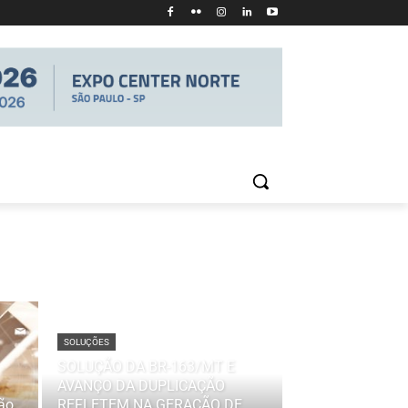
SOLUÇÕES
SOLUÇÃO DA BR-163/MT E
AVANÇO DA DUPLICAÇÃO
ão
REFLETEM NA GERAÇÃO DE