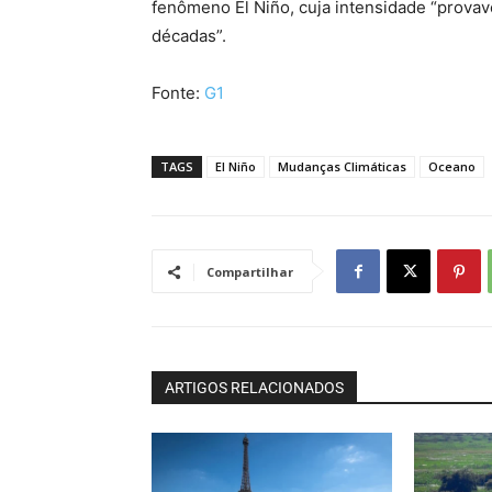
fenômeno El Niño, cuja intensidade “provav
décadas”.
Fonte:
G1
TAGS
El Niño
Mudanças Climáticas
Oceano
Compartilhar
ARTIGOS RELACIONADOS