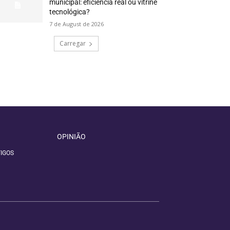
municipal: eficiência real ou vitrine
tecnológica?
7 de August de 2026
Carregar
OPINIÃO
IGOS