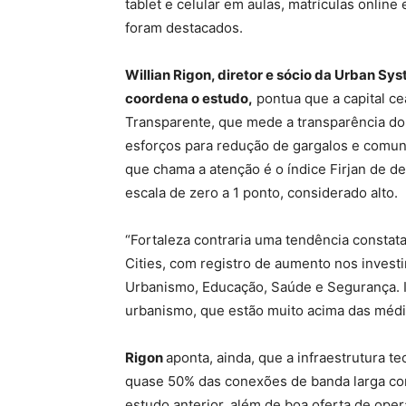
tablet e celular em aulas, matrículas onlin
foram destacados.
Willian Rigon, diretor e sócio da Urban S
coordena o estudo,
pontua que a c
apital c
Transparente, que mede a transparência do
esforços para redução de gargalos e comuni
que chama a atenção é o índice Firjan de 
escala de zero a 1 ponto, considerado alto.
“Fortaleza contraria uma tendência consta
Cities, com registro de aumento nos investi
Urbanismo, Educação, Saúde e Segurança. I
urbanismo, que estão muito acima das média
Rigon
aponta, ainda, que a infraestrutura 
quase 50% das conexões de banda larga co
estudo anterior, além de boa oferta de ope