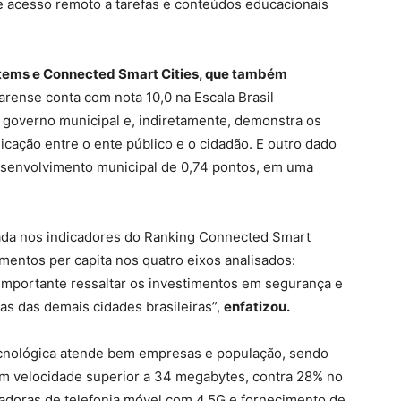
e e acesso remoto a tarefas e conteúdos educacionais
ystems e Connected Smart Cities, que também
earense conta com nota 10,0 na Escala Brasil
 governo municipal e, indiretamente, demonstra os
cação entre o ente público e o cidadão. E outro dado
desenvolvimento municipal de 0,74 pontos, em uma
tada nos indicadores do Ranking Connected Smart
mentos per capita nos quatro eixos analisados:
mportante ressaltar os investimentos em segurança e
s das demais cidades brasileiras”,
enfatizou.
tecnológica atende bem empresas e população, sendo
m velocidade superior a 34 megabytes, contra 28% no
radoras de telefonia móvel com 4.5G e fornecimento de