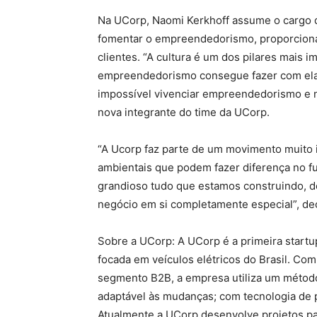
Na
UCorp
, Naomi Kerkhoff assume o cargo d
fomentar o empreendedorismo, proporciona
clientes. “A cultura é um dos pilares mais 
empreendedorismo consegue fazer com ela s
impossível vivenciar empreendedorismo e não
nova integrante do time da
UCorp
.
“A
Ucorp
faz parte de um movimento muito i
ambientais que podem fazer diferença no f
grandioso tudo que estamos construindo, de
negócio em si completamente especial”, de
Sobre a
UCorp
: A
UCorp
é a primeira start
focada em veículos elétricos do Brasil. Com
segmento B2B, a empresa utiliza um método 
adaptável às mudanças; com tecnologia de 
Atualmente a
UCorp
desenvolve projetos par