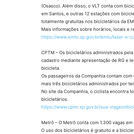
(Osasco). Além disso, o VLT conta com bicic
em Santos, e outras 12 estações com bicicle
totalmente gratuitas nos bicicletários da E
Mais informações sobre horários, locais e re
https://www.emtu.sp.gov.br/
emtu/lazer-e-cu
CPTM – Os bicicletários administrados pela 
cadastro mediante apresentação de RG e lev
bicicleta​.
Os passageiros da Companhia contam com 6.
mais três bicicletários administrados por t
No site da Companhia, o ciclista encontra t
bicicletários.
https://www.cptm.sp.gov.br/
sua-viagem/bic
Metrô – O Metrô conta com 1.300 vagas em bi
O uso dos bicicletários é gratuito e a bicic