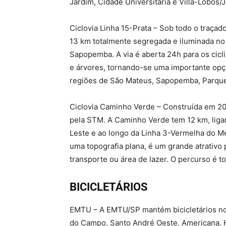
Jardim, Cidade Universitária e Villa-Lobos/
Ciclovia Linha 15-Prata – Sob todo o traçad
13 km totalmente segregada e iluminada no 
Sapopemba. A via é aberta 24h para os cicli
e árvores, tornando-se uma importante op
regiões de São Mateus, Sapopemba, Parque
Ciclovia Caminho Verde – Construída em 200
pela STM. A Caminho Verde tem 12 km, ligan
Leste e ao longo da Linha 3-Vermelha do Me
uma topografia plana, é um grande atrativo 
transporte ou área de lazer. O percurso é t
BICICLETÁRIOS
EMTU – A EMTU/SP mantém bicicletários no
do Campo, Santo André Oeste, Americana, H