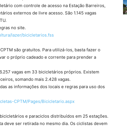
letário com controle de acesso na Estação Barreiros,
tários externos de livre acesso. São 1.145 vagas
MTU.
gras no site.
ltura/lazer/
bicicletarios.fss
CPTM são gratuitos. Para utilizá-los, basta fazer o
ar o próprio cadeado e corrente para prender a
257 vagas em 33 bicicletários próprios. Existem
erceiros, somando mais 2.428 vagas.
odas as informações dos locais e regras para uso dos
icletas-CPTM/
Pages/Bicicletario.aspx
cicletários e paraciclos distribuídos em 25 estações.
leta deve ser retirada no mesmo dia. Os ciclistas devem