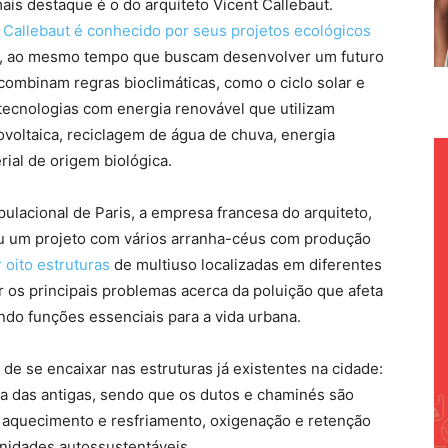
is destaque é o do arquiteto Vicent Callebaut.
,
Callebaut é conhecido por seus projetos ecológicos
, ao mesmo tempo que buscam desenvolver um futuro
combinam regras bioclimáticas, como o ciclo solar e
tecnologias com energia renovável que utilizam
tovoltaica, reciclagem de água de chuva, energia
rial de origem biológica.
lacional de Paris, a empresa francesa do arquiteto,
eu um projeto com vários arranha-céus com produção
 oito estruturas
de multiuso localizadas em diferentes
r os principais problemas acerca da poluição que afeta
ndo funções essenciais para a vida urbana.
 de se encaixar nas estruturas já existentes na cidade:
a das antigas, sendo que os dutos e chaminés são
o aquecimento e resfriamento, oxigenação e retenção
 unidades autossustentáveis.