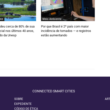
te
Meio Ambiente
rdeu cerca de 80% de sua
Por que Brasil é 2º país com maior
cial nos últimos 40 anos,
incidência de tornados — e registros
do da Unesp
estão aumentando
CONNECTED SMART CITIES
SOBRE
ART
EXPEDIENTE
CÓDIGO DE ÉTICA