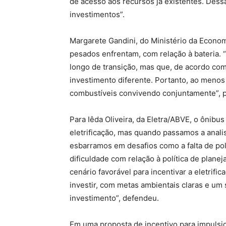
de acesso aos recursos já existentes. Des
investimentos”.
Margarete Gandini, do Ministério da Econom
pesados enfrentam, com relação à bateria. 
longo de transição, mas que, de acordo com
investimento diferente. Portanto, ao menos
combustíveis convivendo conjuntamente”, 
Para Iêda Oliveira, da Eletra/ABVE, o ônibus
eletrificação, mas quando passamos a anali
esbarramos em desafios como a falta de pol
dificuldade com relação à política de plane
cenário favorável para incentivar a eletrif
investir, com metas ambientais claras e u
investimento”, defendeu.
Em uma proposta de incentivo para impulsio