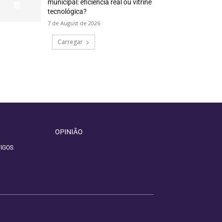
municipal: eficiência real ou vitrine
tecnológica?
7 de August de 2026
Carregar
OPINIÃO
IGOS