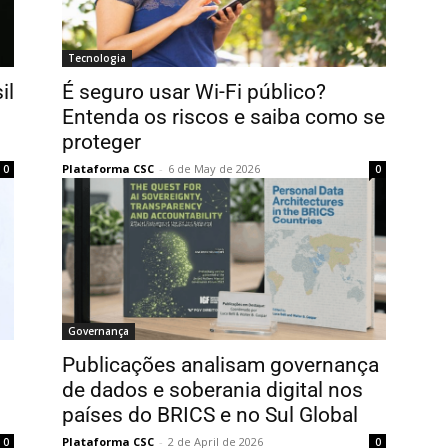
Tecnologia
il
É seguro usar Wi-Fi público?
Entenda os riscos e saiba como se
proteger
Plataforma CSC
-
6 de May de 2026
0
0
Governança
Publicações analisam governança
de dados e soberania digital nos
países do BRICS e no Sul Global
Plataforma CSC
-
2 de April de 2026
0
0