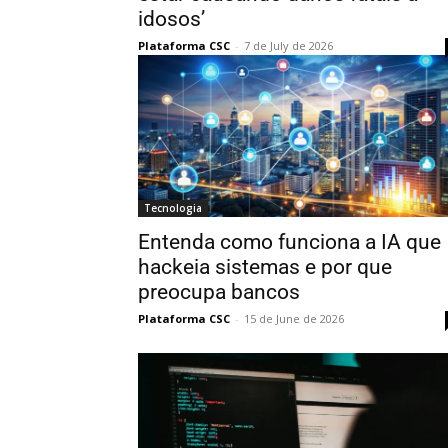
idosos’
Plataforma CSC
-
7 de July de 2026
Tecnologia
Entenda como funciona a IA que
hackeia sistemas e por que
preocupa bancos
Plataforma CSC
-
15 de June de 2026