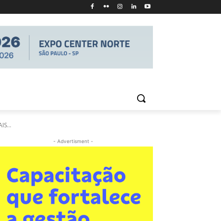
S...
- Advertisment -