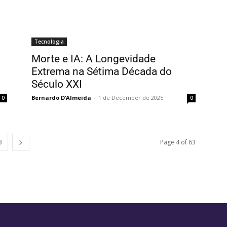
Tecnologia
Morte e IA: A Longevidade
Extrema na Sétima Década do
Século XXI
Bernardo D’Almeida
-
1 de December de 2025
0
0
3
Page 4 of 63