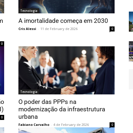
Tecnologia
em
A imortalidade começa em 2030
Cris Alessi
-
11 de February de 2026
0
0
Tecnologia
ão
O poder das PPPs na
I)
modernização da infraestrutura
urbana
0
Fabiano Carvalho
-
4 de February de 2026
0