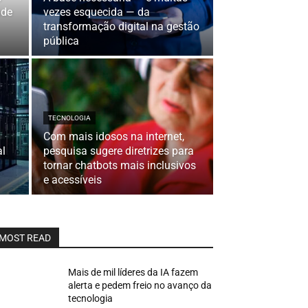
ude
vezes esquecida — da
transformação digital na gestão
pública
TECNOLOGIA
Com mais idosos na internet,
al
pesquisa sugere diretrizes para
tornar chatbots mais inclusivos
e acessíveis
MOST READ
Mais de mil líderes da IA fazem
alerta e pedem freio no avanço da
tecnologia