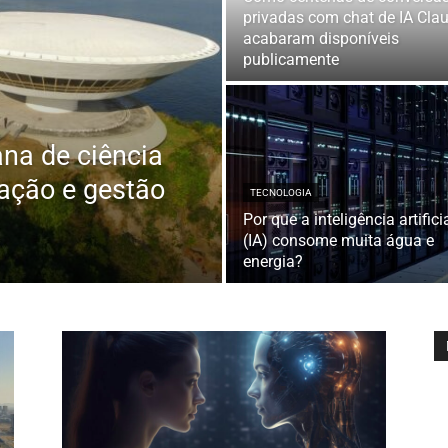
privadas com chat de IA Cla
acabaram disponíveis
publicamente
na de ciência
ação e gestão
TECNOLOGIA
Por que a inteligência artifici
(IA) consome muita água e
energia?