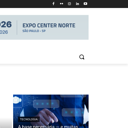
TECNOLOGIA
s
A base necessária — e muitas