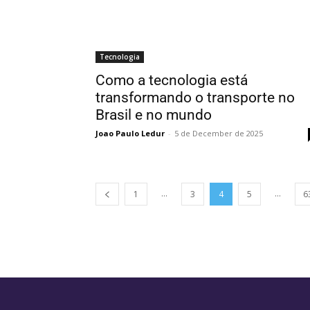
Tecnologia
Como a tecnologia está
transformando o transporte no
Brasil e no mundo
Joao Paulo Ledur
-
5 de December de 2025
...
...
1
3
4
5
6