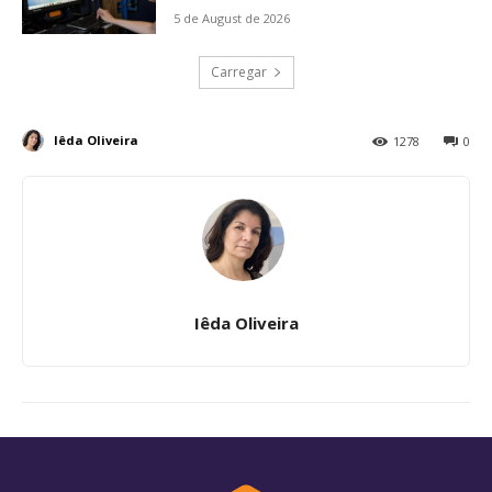
5 de August de 2026
Carregar
Iêda Oliveira
1278
0
Iêda Oliveira