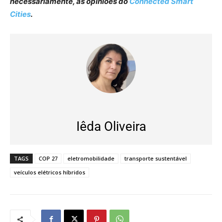
necessariamente, as opiniões do
Connected Smart
Cities
.
Iêda Oliveira
TAGS
COP 27
eletromobilidade
transporte sustentável
veículos elétricos híbridos