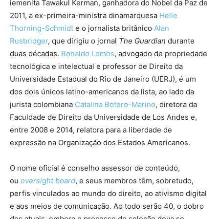
iemenita Tawakul Kerman, ganhadora do Nobel da Paz de
2011, a ex-primeira-ministra dinamarquesa
Helle
Thorning-Schmidt
e o jornalista britânico
Alan
Rusbridger
, que dirigiu o jornal
The Guardian
durante
duas décadas.
Ronaldo Lemos
, advogado de propriedade
tecnológica e intelectual e professor de Direito da
Universidade Estadual do Rio de Janeiro (UERJ), é um
dos dois únicos latino-americanos da lista, ao lado da
jurista colombiana
Catalina Botero-Marino
, diretora da
Faculdade de Direito da Universidade de Los Andes e,
entre 2008 e 2014, relatora para a liberdade de
expressão na Organização dos Estados Americanos.
O nome oficial é conselho assessor de conteúdo,
ou
oversight board
, e seus membros têm, sobretudo,
perfis vinculados ao mundo do direito, ao ativismo digital
e aos meios de comunicação. Ao todo serão 40, o dobro
dos atuais, embora o processo de seleção deva se