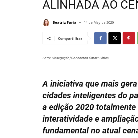
ALINHADA AO CE
Beatriz Faria
14 de May de 2020
Compartilhar
Foto: Divulgação/Connected Smart Cities
A iniciativa que mais ger
cidades inteligentes do pa
a edição 2020 totalmente 
interatividade e ampliaçã
fundamental no atual cen