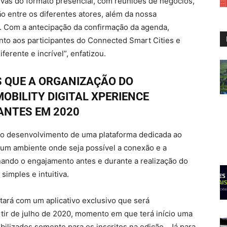
ivas do formato presencial, com reuniões de negócios,
ção entre os diferentes atores, além da nossa
. Com a antecipação da confirmação da agenda,
o aos participantes do Connected Smart Cities e
ferente e incrível”, enfatizou.
S QUE A ORGANIZAÇÃO DO
OBILITY DIGITAL XPERIENCE
ANTES EM 2020
no desenvolvimento de uma plataforma dedicada ao
 um ambiente onde seja possível a conexão e a
onando o engajamento antes e durante a realização do
simples e intuitiva.
ará com um aplicativo exclusivo que será
artir de julho de 2020, momento em que terá início uma
bilizados somente para os inscritos na edição. Já para