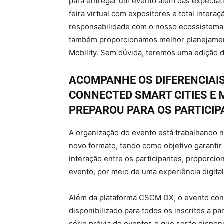
para entregar um evento além das expectat
feira virtual com expositores e total intera
responsabilidade com o nosso ecossistema
também proporcionamos melhor planejament
Mobility. Sem dúvida, teremos uma edição di
ACOMPANHE OS DIFERENCIAI
CONNECTED SMART CITIES E M
PREPAROU PARA OS PARTICIP
A organização do evento está trabalhando 
novo formato, tendo como objetivo garantir
interação entre os participantes, proporci
evento, por meio de uma experiência digital 
Além da plataforma CSCM DX, o evento cont
disponibilizado para todos os inscritos a p
série prévia de eventos e que serão disponi