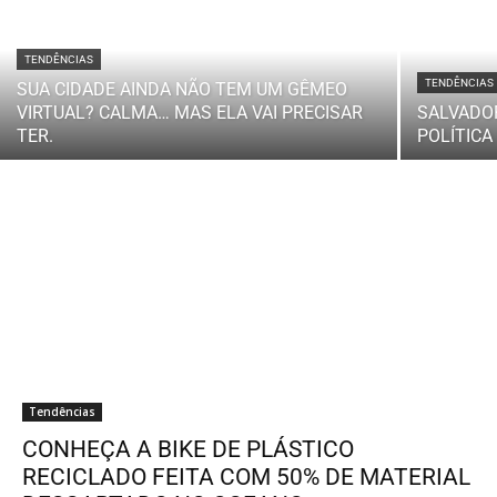
TENDÊNCIAS
TENDÊNCIAS
SUA CIDADE AINDA NÃO TEM UM GÊMEO
VIRTUAL? CALMA… MAS ELA VAI PRECISAR
SALVADOR
TER.
POLÍTICA
Tendências
CONHEÇA A BIKE DE PLÁSTICO
RECICLADO FEITA COM 50% DE MATERIAL