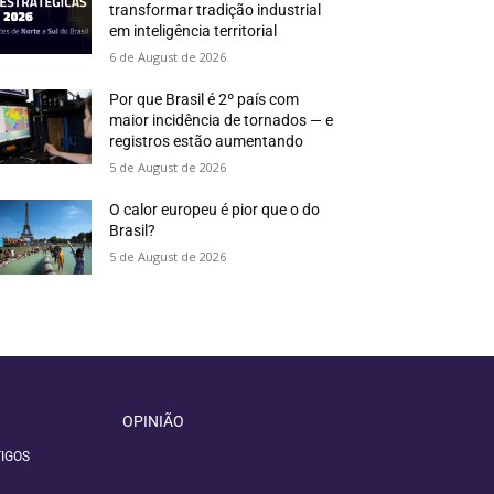
transformar tradição industrial
em inteligência territorial
6 de August de 2026
Por que Brasil é 2º país com
maior incidência de tornados — e
registros estão aumentando
5 de August de 2026
O calor europeu é pior que o do
Brasil?
5 de August de 2026
OPINIÃO
IGOS