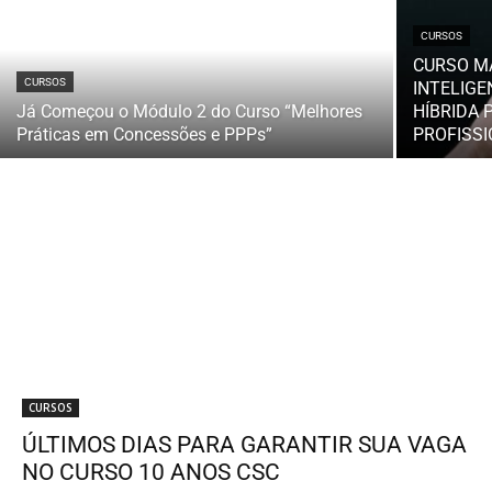
CURSOS
CURSO M
CURSOS
INTELIG
Já Começou o Módulo 2 do Curso “Melhores
HÍBRIDA 
Práticas em Concessões e PPPs”
PROFISSI
CURSOS
ÚLTIMOS DIAS PARA GARANTIR SUA VAGA
NO CURSO 10 ANOS CSC