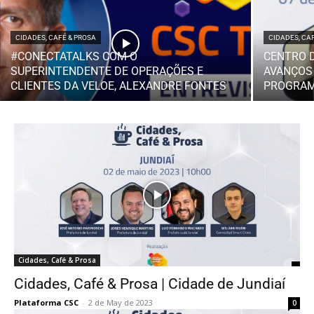
CIDADES, CAFÉ & PROSA
CIDADES, CA
#CONECTATALKS COM O
CENTRO 
SUPERINTENDENTE DE OPERAÇÕES E
AVANÇOS
CLIENTES DA VELOE, ALEXANDRE FONTES
PROGRAM
Cidades, Café & Prosa
Cidades, Café & Prosa | Cidade de Jundiaí
Plataforma CSC
-
2 de May de 2023
0