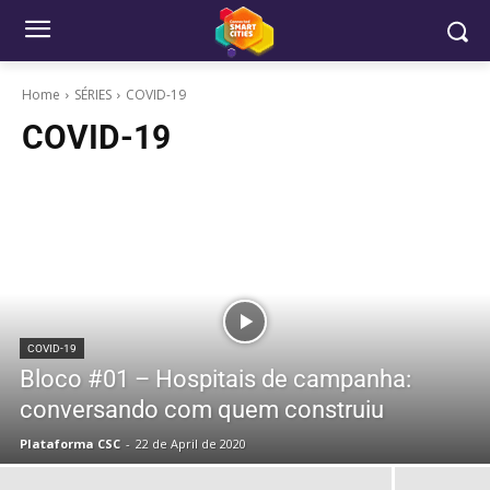
Home
SÉRIES
COVID-19
COVID-19
COVID-19
Bloco #01 – Hospitais de campanha:
conversando com quem construiu
Plataforma CSC
-
22 de April de 2020