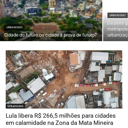
URBANISMO
Da pólis 
URBANISMO
metrópole
Cidade do futuro ou cidade à prova de futuro?
urbaniza
Urbanismo
Lula libera R$ 266,5 milhões para cidades
em calamidade na Zona da Mata Mineira