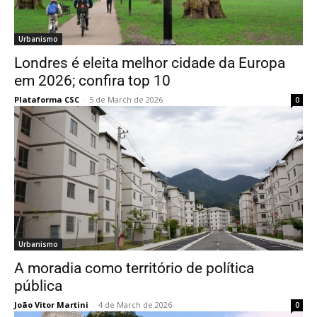
Urbanismo
Londres é eleita melhor cidade da Europa
em 2026; confira top 10
Plataforma CSC
-
5 de March de 2026
0
Urbanismo
A moradia como território de política
pública
João Vitor Martini
-
4 de March de 2026
0