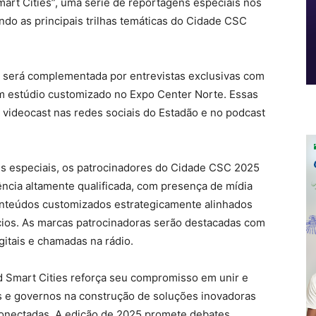
art Cities”, uma série de reportagens especiais nos
do as principais trilhas temáticas do Cidade CSC
a será complementada por entrevistas exclusivas com
 um estúdio customizado no Expo Center Norte. Essas
 videocast nas redes sociais do Estadão e no podcast
ns especiais, os patrocinadores do Cidade CSC 2025
ncia altamente qualificada, com presença de mídia
conteúdos customizados estrategicamente alinhados
ios. As marcas patrocinadoras serão destacadas com
itais e chamadas na rádio.
d Smart Cities reforça seu compromisso em unir e
s e governos na construção de soluções inovadoras
 conectadas. A edição de 2025 promete debates