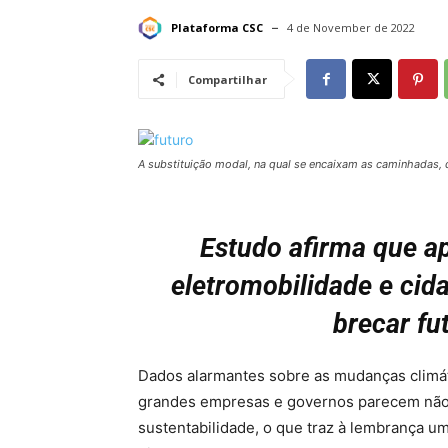
Plataforma CSC
4 de November de 2022
Compartilhar
A substituição modal, na qual se encaixam as caminhadas, d
Estudo afirma que a
eletromobilidade e ci
brecar fu
Dados alarmantes sobre as mudanças climát
grandes empresas e governos parecem não t
sustentabilidade, o que traz à lembrança 