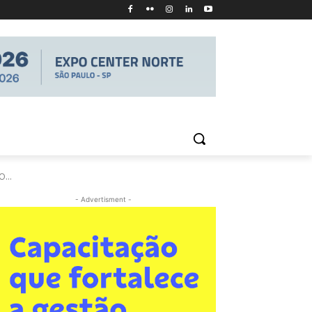
...
- Advertisment -