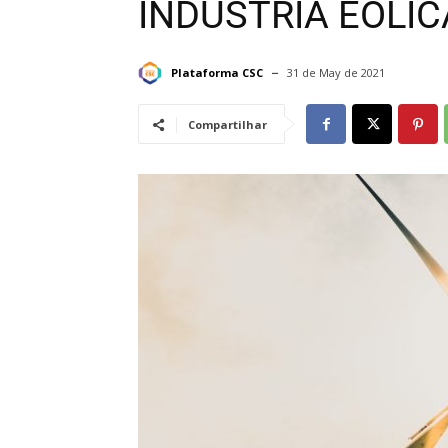
INDÚSTRIA EÓLIC
Plataforma CSC
31 de May de 2021
Compartilhar