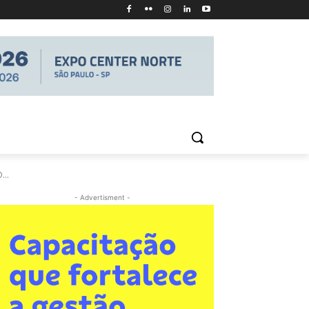
...
- Advertisment -