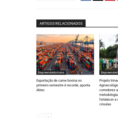
ARTIGOS RELACIONADOS
Empreendedorismo
Empreended
Exportação de carne bovina no
Projeto trin
primeiro semestre é recorde, aponta
Agroecológi
Abiec
corredores 
metodologias
fortalecer 
crioulas