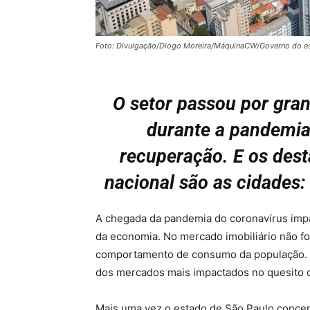
Foto: Divulgação/Diogo Moreira/MáquinaCW/Governo do e
O setor passou por gra
durante a pandemia 
recuperação. E os des
nacional são as cidades:
A chegada da pandemia do coronavírus imp
da economia. No mercado imobiliário não fo
comportamento de consumo da população. Al
dos mercados mais impactados no quesito
Mais uma vez o estado de São Paulo concen