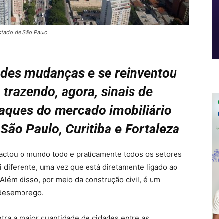
stado de São Paulo
ndes mudanças e se reinventou
trazendo, agora, sinais de
taques do
mercado imobiliário
 São Paulo, Curitiba e Fortaleza
actou o mundo todo e praticamente todos os setores
i diferente, uma vez que está diretamente ligado ao
ém disso, por meio da construção civil, é um
 desemprego.
tra a maior quantidade de cidades entre as