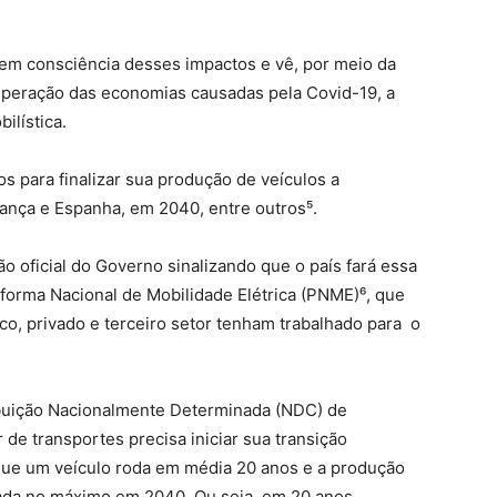
tem consciência desses impactos e vê, por meio da
uperação das economias causadas pela Covid-19, a
ilística.
 para finalizar sua produção de veículos a
rança e Espanha, em 2040, entre outros⁵
.
o oficial do Governo sinalizando que o país fará essa
taforma Nacional de Mobilidade Elétrica (PNME)
⁶
, que
co, privado e terceiro setor tenham trabalhado para o
buição Nacionalmente Determinada
(
NDC) de
de transportes precisa iniciar sua transição
ue um veículo roda em média 20 anos e a produção
zada no máximo em 2040. Ou seja, em 20 anos