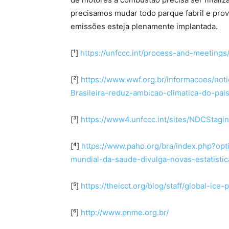
precisamos mudar todo parque fabril e prov
emissões esteja plenamente implantada.
[¹]
https://unfccc.int/process-and-meeting
[²]
https://www.wwf.org.br/informacoes/no
Brasileira-reduz-ambicao-climatica-do-pai
[³]
https://www4.unfccc.int/sites/NDCStagi
[⁴]
https://www.paho.org/bra/index.php?op
mundial-da-saude-divulga-novas-estatist
[⁵]
https://theicct.org/blog/staff/global-ic
[⁶]
http://www.pnme.org.br/