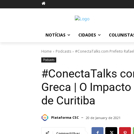
NOTÍCIAS
CIDADES
COLUNISTA
Home
Podcasts
#ConectaTalks com Prefeito Rafael
Podcasts
#ConectaTalks com
Greca | O Impacto
de Curitiba
Plataforma CSC
20 de January de 2021
Compartilhar