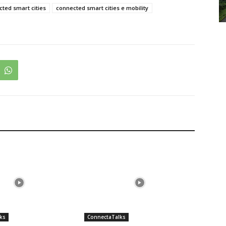
ted smart cities
connected smart cities e mobility
ks
ConnectaTalks