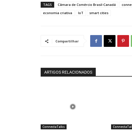
TAGS
Câmara de Comércio Brasil-Canadá
connec
economia criativa
IoT
smart cities
Compartilhar
ARTIGOS RELACIONADOS
ConnectaTalks
ConnectaTal