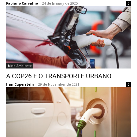
Fabiano Carvalho
-
24 de January de 2025
0
Meio Ambiente
A COP26 E O TRANSPORTE URBANO
Ilan Cuperstein
-
29 de November de 2021
0