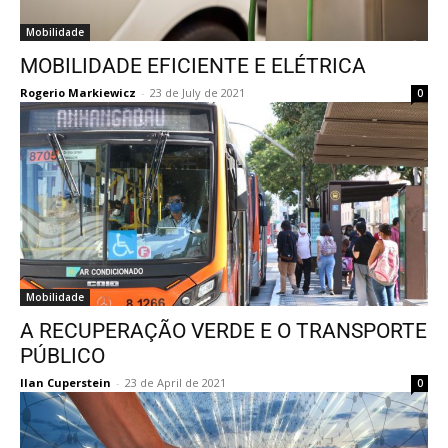
Mobilidade
MOBILIDADE EFICIENTE E ELÉTRICA
Rogerio Markiewicz
-
23 de July de 2021
0
Mobilidade
A RECUPERAÇÃO VERDE E O TRANSPORTE
PÚBLICO
Ilan Cuperstein
-
23 de April de 2021
0