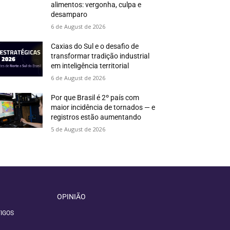
alimentos: vergonha, culpa e
desamparo
6 de August de 2026
Caxias do Sul e o desafio de
transformar tradição industrial
em inteligência territorial
6 de August de 2026
Por que Brasil é 2º país com
maior incidência de tornados — e
registros estão aumentando
5 de August de 2026
OPINIÃO
IGOS