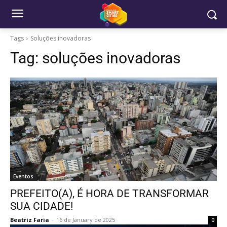
Tags
Soluções inovadoras
Tag:
soluções inovadoras
Eventos
PREFEITO(A), É HORA DE TRANSFORMAR
SUA CIDADE!
Beatriz Faria
-
16 de January de 2025
0