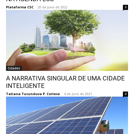
Plataforma CSC
-
20 de June de 2022
0
Cidades
A NARRATIVA SINGULAR DE UMA CIDADE
INTELIGENTE
Tatiana Tucunduva P. Cortese
-
4 de June de 2021
0