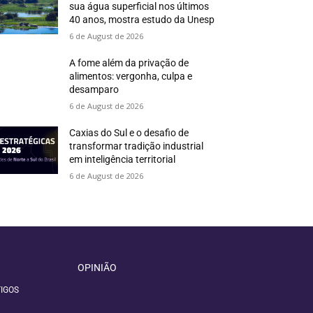
sua água superficial nos últimos
40 anos, mostra estudo da Unesp
6 de August de 2026
A fome além da privação de
alimentos: vergonha, culpa e
desamparo
6 de August de 2026
Caxias do Sul e o desafio de
transformar tradição industrial
em inteligência territorial
6 de August de 2026
OPINIÃO
IGOS