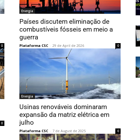
Energia
Países discutem eliminação de
combustíveis fósseis em meio a
guerra
Plataforma CSC
-
29 de April de 2026
0
0
Energia
Usinas renováveis dominaram
expansão da matriz elétrica em
julho
0
Plataforma CSC
-
7 de August de 2025
0