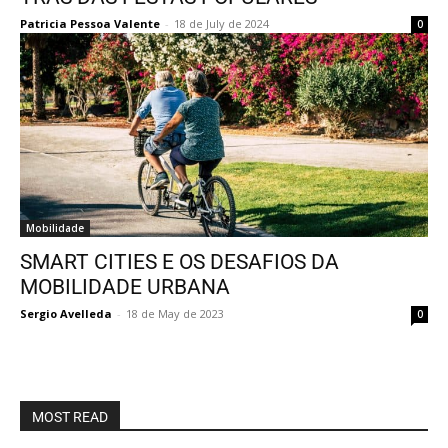
Patricia Pessoa Valente
-
18 de July de 2024
0
Mobilidade
SMART CITIES E OS DESAFIOS DA
MOBILIDADE URBANA
Sergio Avelleda
-
18 de May de 2023
0
MOST READ