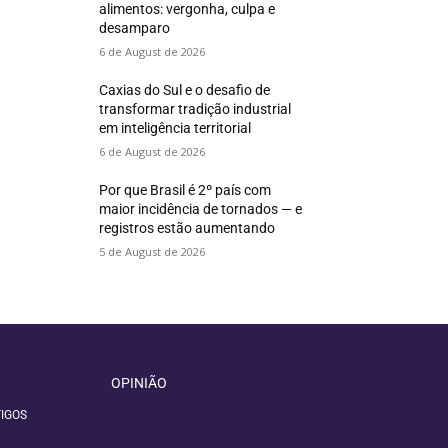
alimentos: vergonha, culpa e
desamparo
6 de August de 2026
Caxias do Sul e o desafio de
transformar tradição industrial
em inteligência territorial
6 de August de 2026
Por que Brasil é 2º país com
maior incidência de tornados — e
registros estão aumentando
5 de August de 2026
OPINIÃO
IGOS