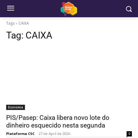
Tags
CAIXA
Tag:
CAIXA
Economia
PIS/Pasep: Caixa libera novo lote do
dinheiro esquecido nesta segunda
Plataforma CSC
-
27 de April de 2026
0