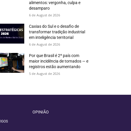
alimentos: vergonha, culpa e
desamparo
6 de August de 2026
Caxias do Sul e o desafio de
transformar tradição industrial
em inteligência territorial
6 de August de 2026
Por que Brasil é 2º país com
maior incidência de tornados — e
registros estão aumentando
5 de August de 2026
OPINIÃO
IGOS