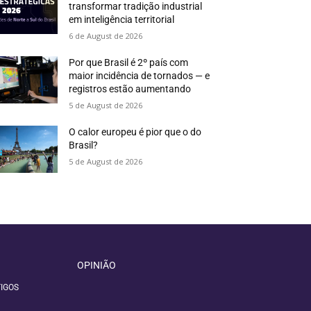
transformar tradição industrial
em inteligência territorial
6 de August de 2026
Por que Brasil é 2º país com
maior incidência de tornados — e
registros estão aumentando
5 de August de 2026
O calor europeu é pior que o do
Brasil?
5 de August de 2026
OPINIÃO
IGOS