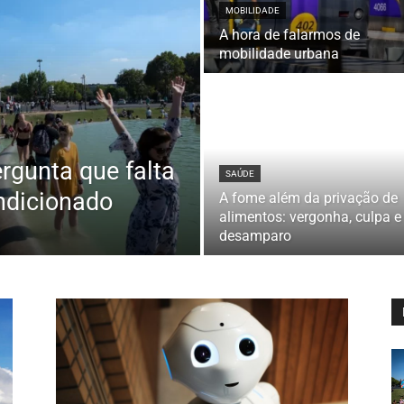
MOBILIDADE
A hora de falarmos de
mobilidade urbana
ergunta que falta
SAÚDE
ndicionado
A fome além da privação de
alimentos: vergonha, culpa e
desamparo