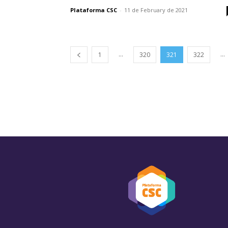
Plataforma CSC
-
11 de February de 2021
...
...
1
320
321
322