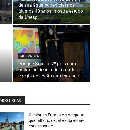
de sua água superficial nos
últimos 40 anos, mostra estudo
da Unesp
MEIO AMBIENTE
Por que Brasil é 2º país com
maior incidência de tornados —
e registros estão aumentando
MOST READ
O calor na Europa e a pergunta
que falta no debate sobre o ar-
condicionado