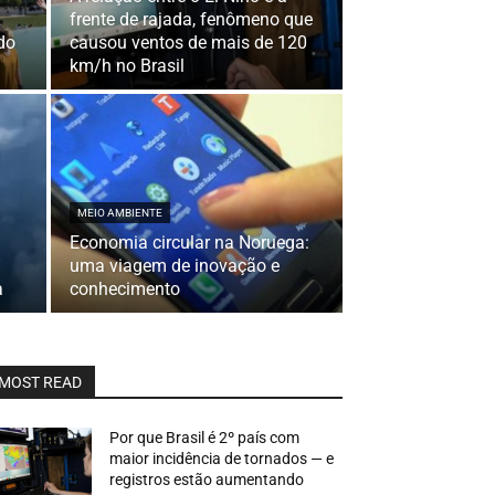
frente de rajada, fenômeno que
do
causou ventos de mais de 120
km/h no Brasil
MEIO AMBIENTE
Economia circular na Noruega:
uma viagem de inovação e
a
conhecimento
MOST READ
Por que Brasil é 2º país com
maior incidência de tornados — e
registros estão aumentando