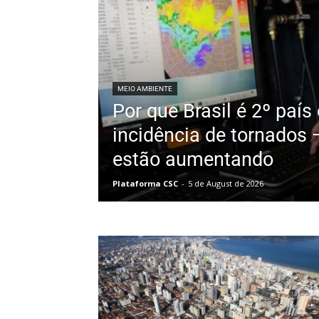
MEIO AMBIENTE
Por que Brasil é 2º paí
incidência de tornados —
estão aumentando
Plataforma CSC
-
5 de August de 2026