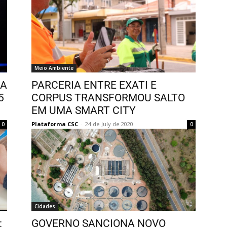
Meio Ambiente
NA
PARCERIA ENTRE EXATI E
5
CORPUS TRANSFORMOU SALTO
EM UMA SMART CITY
Plataforma CSC
-
24 de July de 2020
0
0
Cidades
:
GOVERNO SANCIONA NOVO